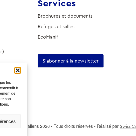
Services
Brochures et documents
Refuges et salles
EcoManif
s)
S'abonner à la newsletter
que les
 consentir à
rtement de
rer son
tions.
férences
u tourisme Echallens 2026 • Tous droits réservés • Réalisé par
Swiss Cr