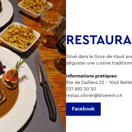
RESTAURAN
Situé dans le Gros-de-Vaud av
déguster une cuisine tradition
Informations pratiques:
Rte de Daillens 22 - 1042 Bett
021 882 50 50
restau.olivier@bluewin.ch
Facebook