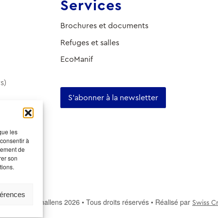
Services
Brochures et documents
Refuges et salles
EcoManif
s)
S'abonner à la newsletter
que les
 consentir à
rtement de
rer son
tions.
férences
u tourisme Echallens 2026 • Tous droits réservés • Réalisé par
Swiss Cr