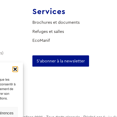
Services
Brochures et documents
Refuges et salles
EcoManif
s)
S'abonner à la newsletter
que les
 consentir à
rtement de
rer son
tions.
férences
u tourisme Echallens 2026 • Tous droits réservés • Réalisé par