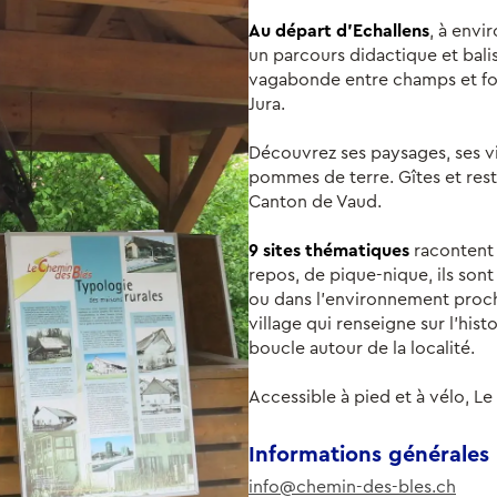
, à envi
Au départ d'Echallens
un parcours didactique et bali
vagabonde entre champs et for
Jura.
Découvrez ses paysages, ses vil
pommes de terre. Gîtes et rest
Canton de Vaud.
racontent 
9 sites thématiques
repos, de pique-nique, ils sont 
ou dans l'environnement proch
village qui renseigne sur l'hist
boucle autour de la localité.
Accessible à pied et à vélo, Le
Informations générales
info@chemin-des-bles.ch