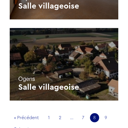
Salle villageoise
Ogens
Salle villageoise
« Précédent
1
2
…
7
8
9