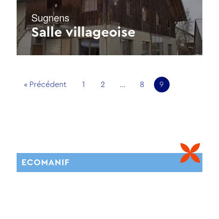
Sugnens
Salle villageoise
« Précédent
1
2
…
8
9
ECOMANIF